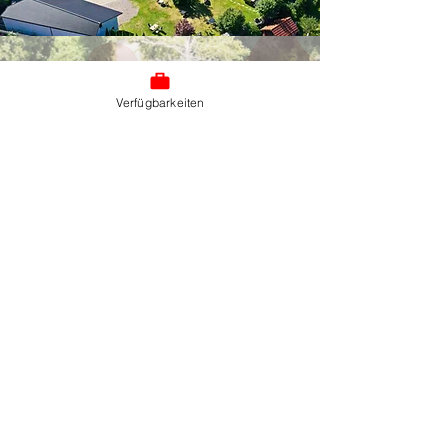
Einfacher Check-In
Verfügbarkeiten
1. Frühe Schlüsselabholung ab 11 Uhr
Ab 11 Uhr können Sie Ihren Schlüssel abholen –
perfekt, wenn Sie früh anreisen und flexibel in den
Tag starten möchten.
(Nur mit Early Check-in
Option. Verfügbar bei der Buchung)
2. Regulärer Check-in ab 14 Uhr
Ab 14 Uhr begrüßen wir Sie persönlich beim Check-
in. Ihr Zimmer ist bereit, und unser Team hilft Ihnen
gerne bei allen Fragen.
3. Späte Anreise über Schlüsselkasten
Kommen Sie später an? Kein Problem! Mit dem
Code, den Sie am Anreisetag per E-Mail erhalten,
können Sie Ihren Schlüssel jederzeit unkompliziert
aus dem Schlüsselkasten holen.
Gästehaus Wald und See
Zimmer und Ferienwohnungen
Alte Poststraße 14
79822 Titisee-Neustadt
Lorenz Schmider