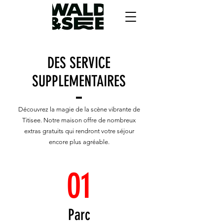
DES SERVICE
SUPPLEMENTAIRES
Découvrez la magie de la scène vibrante de
Titisee. Notre maison offre de nombreux
extras gratuits qui rendront votre séjour
encore plus agréable.
01
Parc