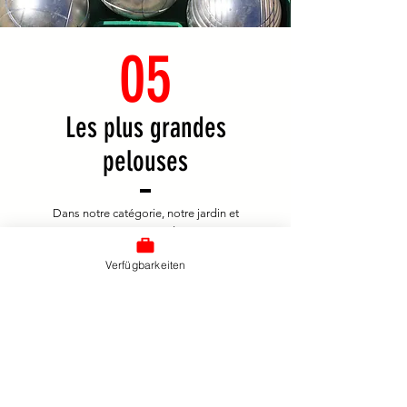
05
Les plus grandes
pelouses
Dans notre catégorie, notre jardin et
nos espaces verts se démarquent
comme étant uniques à Titisee. Nos
Verfügbarkeiten
espaces extérieurs soigneusement
entretenus offrent un environnement
privilégié, entouré d'espaces verts qui
vous invitent à la flânerie et à la détente.